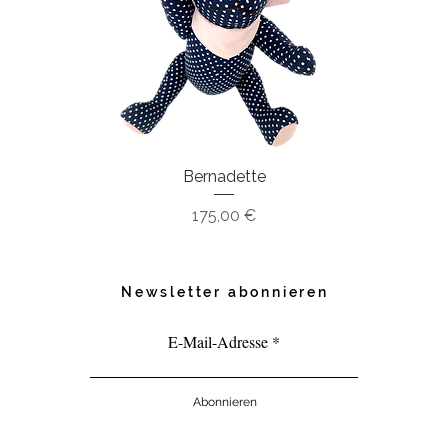
Holzknöpfen.
Größe : ca. 50x50cm.
Kissenfüllung ist nicht inklusive.
Bernadette
Karl
Preis
Pre
175,00 €
195
Newsletter abonnieren
E-Mail-Adresse
Abonnieren